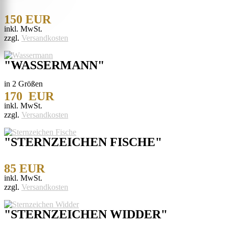
Aktion
150 EUR
Serien
inkl. MwSt.
Kategorien
zzgl.
Versandkosten
"WASSERMANN"
in 2 Größen
170 EUR
inkl. MwSt.
zzgl.
Versandkosten
"STERNZEICHEN FISCHE"
85 EUR
inkl. MwSt.
zzgl.
Versandkosten
"STERNZEICHEN WIDDER"