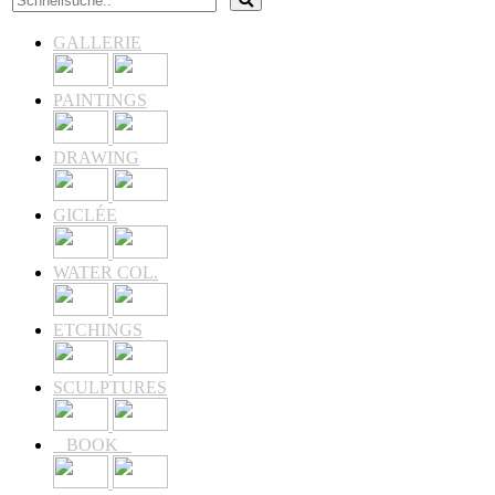
GALLERIE
PAINTINGS
DRAWING
GICLÉE
WATER COL.
ETCHINGS
SCULPTURES
BOOK